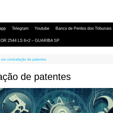
app
Telegram
Youtube
Banco de Peritos dos Tribunais
 AXOR 2544 LS 6×2 – GUARIBA SP
a em contrafação de patentes
ação de patentes