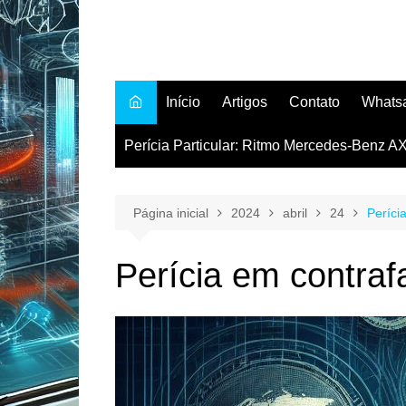
Início
Artigos
Contato
Whats
Perícia Particular: Ritmo Mercedes-Benz
Página inicial
2024
abril
24
Períci
Perícia em contraf