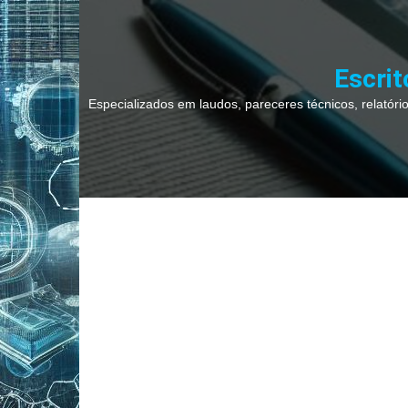
Ir
para
o
Escrit
conteúdo
Especializados em laudos, pareceres técnicos, relatórios