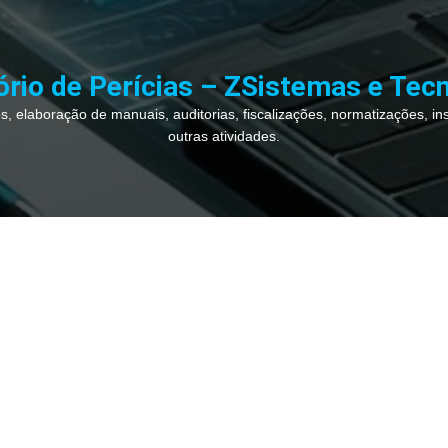
ório de Perícias – ZSistemas e Tec
, elaboração de manuais, auditorias, fiscalizações, normatizações, inspe
outras atividades.