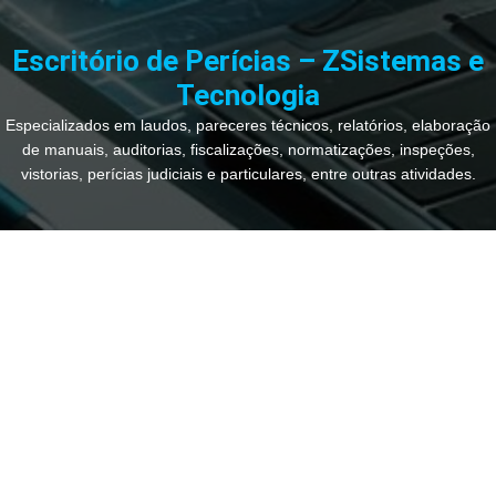
Ir
para
Escritório de Perícias – ZSistemas e
o
Tecnologia
conteúdo
Especializados em laudos, pareceres técnicos, relatórios, elaboração
de manuais, auditorias, fiscalizações, normatizações, inspeções,
vistorias, perícias judiciais e particulares, entre outras atividades.